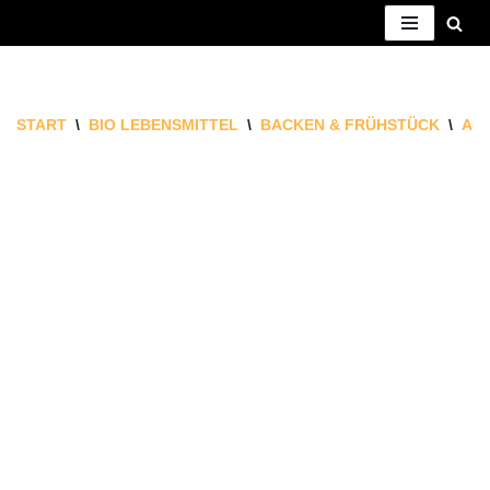
ZUM
INHALT
SPRINGEN
START
\
BIO LEBENSMITTEL
\
BACKEN & FRÜHSTÜCK
\
AU