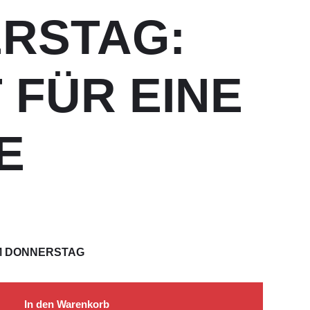
RSTAG:
 FÜR EINE
E
M DONNERSTAG
In den Warenkorb