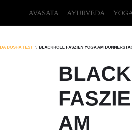
AVASATA
AYURVEDA
YOG
DA DOSHA TEST
\
BLACKROLL FASZIEN YOGA AM DONNERSTAG:
BLACK
FASZI
AM