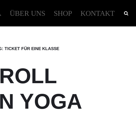
A
ÜBER UNS
SHOP
KONTAKT
 TICKET FÜR EINE KLASSE
ROLL
EN YOGA