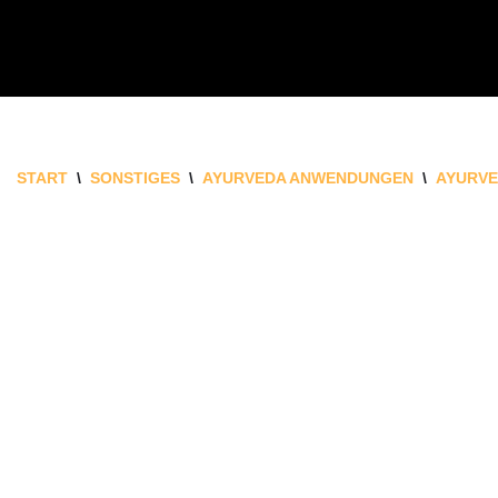
ZUM
INHALT
SPRINGEN
START
\
SONSTIGES
\
AYURVEDA ANWENDUNGEN
\
AYURVE